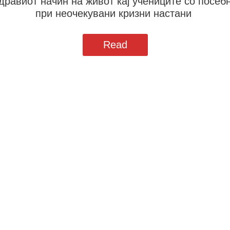
авиот начин на живот кај учениците со посеб
при неочекувани кризни настани
Read