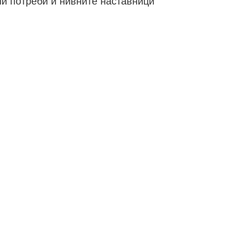
ни потреби и нивните наставници